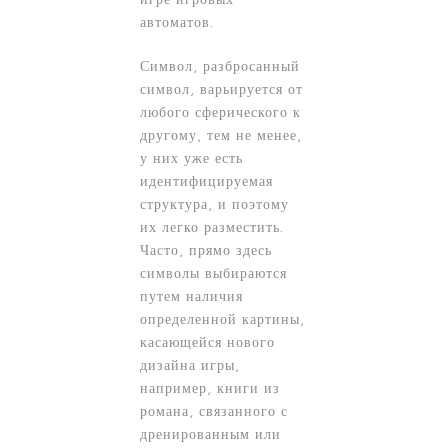
автоматов.
Символ, разбросанный
символ, варьируется от
любого сферического к
другому, тем не менее,
у них уже есть
идентифицируемая
структура, и поэтому
их легко разместить.
Часто, прямо здесь
символы выбираются
путем наличия
определенной картины,
касающейся нового
дизайна игры,
например, книги из
романа, связанного с
дренированным или