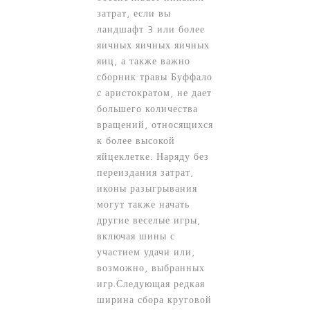
затрат, если вы
ландшафт 3 или более
яичных яичных яичных
яиц, а также важно
сборник травы Буффало
с аристократом, не дает
большего количества
вращений, относящихся
к более высокой
яйцеклетке. Наряду без
переиздания затрат,
иконы разыгрывания
могут также начать
другие веселые игры,
включая шины с
участием удачи или,
возможно, выбранных
игр.Следующая редкая
ширина сбора круговой