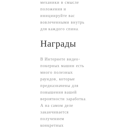
механики в смысле
положения и
инициируйте вас
вовлеченными внутрь
для каждого спина.
Награды
В Интернете видео-
покерных машин есть
много полезных
раундов, которые
предназначены для
повышения вашей
вероятности заработка.
А на самом деле
заканчивается
получением
конкретных