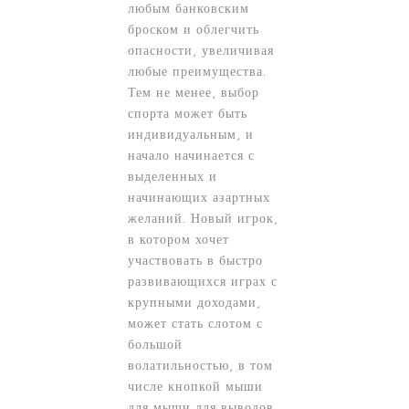
любым банковским
броском и облегчить
опасности, увеличивая
любые преимущества.
Тем не менее, выбор
спорта может быть
индивидуальным, и
начало начинается с
выделенных и
начинающих азартных
желаний. Новый игрок,
в котором хочет
участвовать в быстро
развивающихся играх с
крупными доходами,
может стать слотом с
большой
волатильностью, в том
числе кнопкой мыши
для мыши для выводов