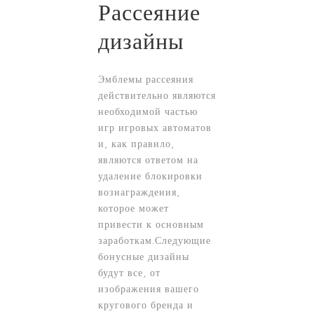
Рассеяние
дизайны
Эмблемы рассеяния
действительно являются
необходимой частью
игр игровых автоматов
и, как правило,
являются ответом на
удаление блокировки
вознаграждения,
которое может
привести к основным
заработкам.Следующие
бонусные дизайны
будут все, от
изображения вашего
кругового бренда и