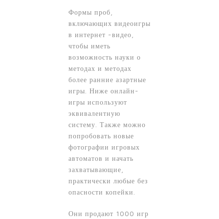
Формы проб,
включающих видеоигры
в интернет -видео,
чтобы иметь
возможность науки о
методах и методах
более ранние азартные
игры. Ниже онлайн-
игры используют
эквивалентную
систему. Также можно
попробовать новые
фотографии игровых
автоматов и начать
захватывающие,
практически любые без
опасности копейки.
Они продают 1000 игр