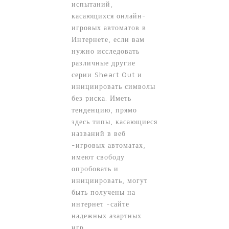
испытаний,
касающихся онлайн-
игровых автоматов в
Интернете, если вам
нужно исследовать
различные другие
серии Sheart Out и
инициировать символы
без риска. Иметь
тенденцию, прямо
здесь типы, касающиеся
названий в веб
-игровых автоматах,
имеют свободу
опробовать и
инициировать, могут
быть получены на
интернет -сайте
надежных азартных
игр.