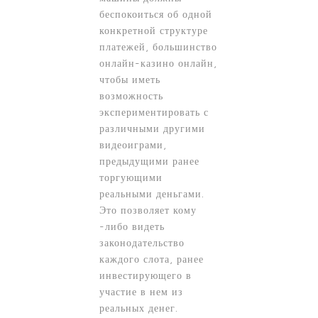
беспокоиться об одной
конкретной структуре
платежей, большинство
онлайн-казино онлайн,
чтобы иметь
возможность
экспериментировать с
различными другими
видеоиграми,
предыдущими ранее
торгующими
реальными деньгами.
Это позволяет кому
-либо видеть
законодательство
каждого слота, ранее
инвестирующего в
участие в нем из
реальных денег.