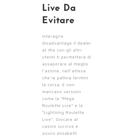
Live Da
Evitare
Interagire
disadvantage il dealer
at the con gli altri
utenti ti permetterà di
assaporare al meglio
l’azione, nell’attesa
che la pallina termini
la corsa. E non
mancano versioni
come la “Mega
Roulette Live” e la
“Lightning Roulette
Live”. Giocare al
casinò survive è
sicuro elizabeth