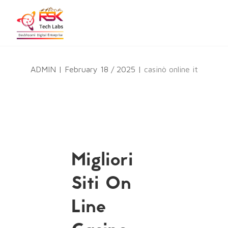
ADMIN | February 18 / 2025 |
casinò online it
Migliori
Siti On
Line