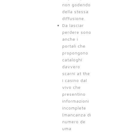
non godendo
della stessa
diffusione.
Da lasciar
perdere sono
anche i
portali che
propongono
cataloghi
davvero
scarni at the
i casino dal
vivo che
presentino
informazioni
incomplete
(mancanza di
numero de
uma