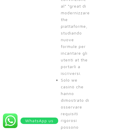
al” “great di
modernizzare
the
piattaforme,
studiando
nuove
formule per
incantare gli
utenti at the
portarli a
iscriversi.
Solo we
casinò che
hanno
dimostrato di
osservare
requisiti
rigorosi
WhatsApp us
possono