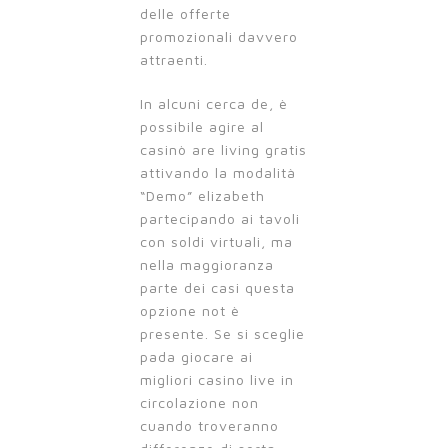
delle offerte
promozionali davvero
attraenti.
In alcuni cerca de, è
possibile agire al
casinò are living gratis
attivando la modalità
“Demo” elizabeth
partecipando ai tavoli
con soldi virtuali, ma
nella maggioranza
parte dei casi questa
opzione not è
presente. Se si sceglie
pada giocare ai
migliori casino live in
circolazione non
cuando troveranno