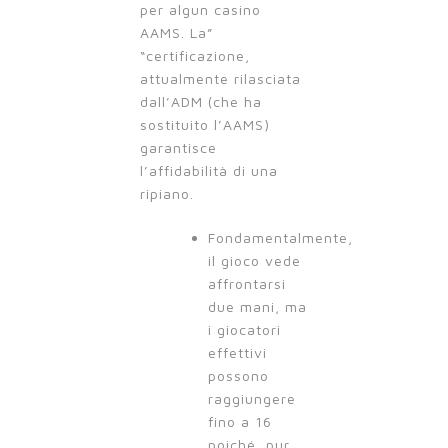
per algun casino
AAMS. La”
“certificazione,
attualmente rilasciata
dall’ADM (che ha
sostituito l’AAMS)
garantisce
l’affidabilità di una
ripiano.
Fondamentalmente,
il gioco vede
affrontarsi
due mani, ma
i giocatori
effettivi
possono
raggiungere
fino a 16
poiché, pur