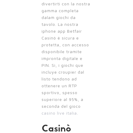
divertirti con la nostra
gamma completa
dalam giochi da
tavolo. La nostra
iphone app Betfair
Casinò è sicura e
protetta, con accesso
disponibile tramite
impronta digitale e
PIN. Sì, i giochi que
incluye croupier dal
listo tendono ad
ottenere un RTP
sportivo, spesso
superiore al 95%, a
seconda del gioco
casino live italia
.
Casinò