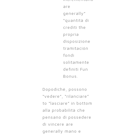
are
generally”
“quantità di
crediti the
propria
disposizione
tramitación
fondi
solitamente
definiti Fun
Bonus.
Dopodiché, possono
“vedere”, “rilanciare”
to “lasciare” in bottom
alla probabilità che
pensano di possedere
di vincere are
generally mano e