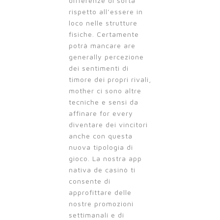
differenze di sorta
rispetto all’essere in
loco nelle strutture
fisiche. Certamente
potrà mancare are
generally percezione
dei sentimenti di
timore dei propri rivali,
mother ci sono altre
tecniche e sensi da
affinare for every
diventare dei vincitori
anche con questa
nuova tipologia di
gioco. La nostra app
nativa de casinò ti
consente di
approfittare delle
nostre promozioni
settimanali e di