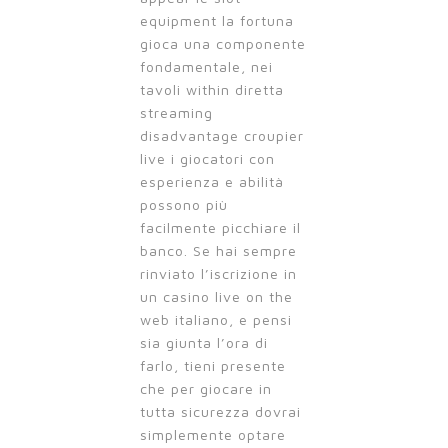
equipment la fortuna
gioca una componente
fondamentale, nei
tavoli within diretta
streaming
disadvantage croupier
live i giocatori con
esperienza e abilità
possono più
facilmente picchiare il
banco. Se hai sempre
rinviato l’iscrizione in
un casino live on the
web italiano, e pensi
sia giunta l’ora di
farlo, tieni presente
che per giocare in
tutta sicurezza dovrai
simplemente optare