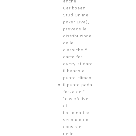
anche
Caribbean
Stud Online
poker Live),
prevede la
distribuzione
delle
classiche 5
carte for
every sfidare
il banco al
punto climax.
Il punto pada
forza del”
“casinò live
di
Lottomatica
secondo noi
consiste
nelle