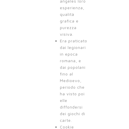
angeles loro
esperienza,
qualità
grafica e
purezza
visiva.
Era praticato
dai legionari
in epoca
romana, e
dai popolani
fino al
Medioevo,
periodo che
ha visto poi
elle
diffondersi
dei giochi di
carte.
Cookie