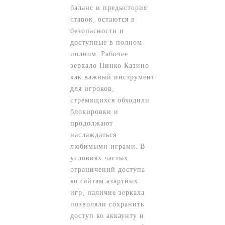
баланс и предыстория
ставок, остаются в
безопасности и
доступные в полном
полном. Рабочее
зеркало Пинко Казино
как важный инструмент
для игроков,
стремящихся обходили
блокировки и
продолжают
наслаждаться
любимыми играми. В
условиях частых
ограничений доступа
ко сайтам азартных
игр, наличие зеркала
позволяли сохранить
доступ ко аккаунту и