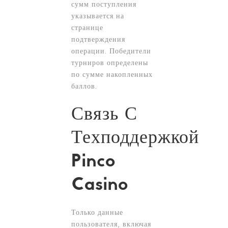
сумм поступления
указывается на
странице
подтверждения
операции. Победители
турниров определены
по сумме накопленных
баллов.
Связь С
Техподдержкой
Pinco
Casino
Только данные
пользователя, включая