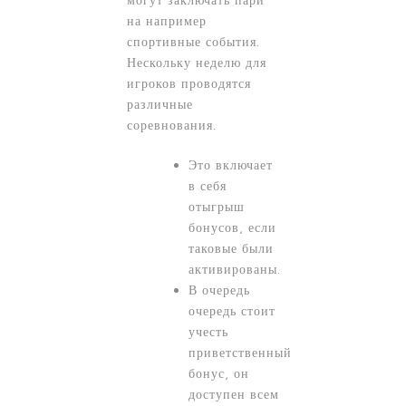
на например
спортивные события.
Нескольку неделю для
игроков проводятся
различные
соревнования.
Это включает
в себя
отыгрыш
бонусов, если
таковые были
активированы.
В очередь
очередь стоит
учесть
приветственный
бонус, он
доступен всем