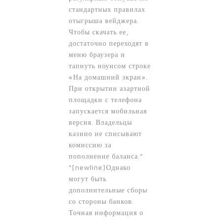
стандартных правилах
отыгрыша вейджера.
Чтобы скачать ее,
достаточно переходят в
меню браузера и
тапнуть ноунсом строке
«На домашний экран».
При открытии азартной
площадки с телефона
запускается мобильная
версия. Владельцы
казино не списывают
комиссию за
пополнение баланса.”
“[newline]Однако
могут быть
дополнительные сборы
со стороны банков.
Точная информация о