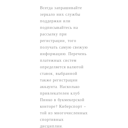
Всегда запрашивайте
зеркало них службы
поддержки или
подписывайтесь на
рассылку при
регистрации, того
получать самую свежую
информацию. Перечень
платежных систем
определяется валютой
ставок, выбранной
также регистрации
аккаунта. Насколько
привлекателен клуб
Пинко в букмекерской
конторе? Киберспорт –
той из многочисленных
спортивных
дисциплин.