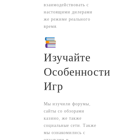
взаимодействовать с
настоящими дилерами
же режиме реального
время.
Изучайте
Особенности
Игр
Мы изучили форумы,
сайты со обзорами
казино, же также
социальные сети. Также
мы ознакомились с
отзывами и