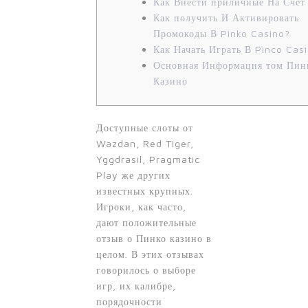
Как Внести приличные На Счет
Как получить И Активировать
Промокоды В Pinko Casino?
Как Начать Играть В Pinco Cas
Основная Информация том Пин
Казино
Доступные слоты от
Wazdan, Red Tiger,
Yggdrasil, Pragmatic
Play же других
известных крупных.
Игроки, как часто,
дают положительные
отзыв о Пинко казино в
целом. В этих отзывах
говорилось о выборе
игр, их калибре,
порядочности