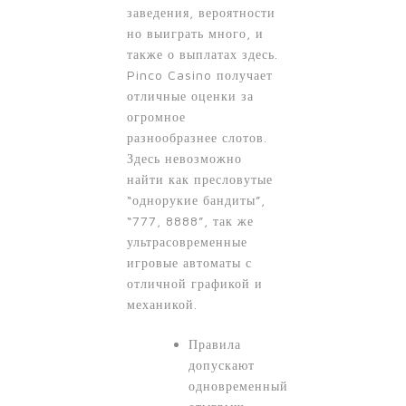
заведения, вероятности
но выиграть много, и
также о выплатах здесь.
Pinco Casino получает
отличные оценки за
огромное
разнообразнее слотов.
Здесь невозможно
найти как пресловутые
“однорукие бандиты”,
“777, 8888”, так же
ультрасовременные
игровые автоматы с
отличной графикой и
механикой.
Правила
допускают
одновременный