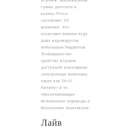
сумма депозита в
казино Pinco
составляет 50
копеечки, что
позволяет начнем игру
даже киромарусом
небольшим бюджетом.
Усовершенство
удобства игроков
доступной популярные
электронные кошельки,
такие как Skrill,
Neteller и те,
обеспечивающие
мгновенные переводы и
безопасные транзакции.
Лайв