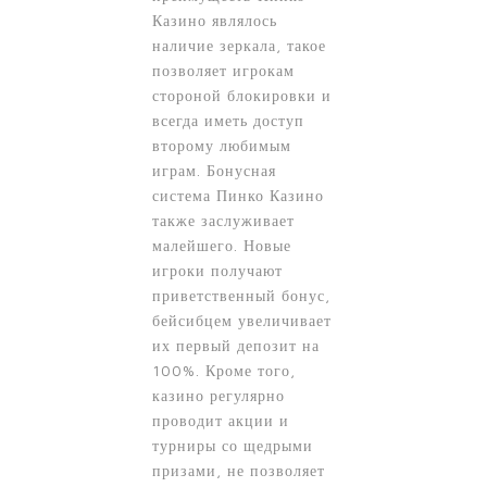
Казино являлось
наличие зеркала, такое
позволяет игрокам
стороной блокировки и
всегда иметь доступ
второму любимым
играм. Бонусная
система Пинко Казино
также заслуживает
малейшего. Новые
игроки получают
приветственный бонус,
бейсибцем увеличивает
их первый депозит на
100%. Кроме того,
казино регулярно
проводит акции и
турниры со щедрыми
призами, не позволяет