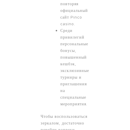
повторяя
официальный
сайт Pinco
casino.
Среди
привилегий
персональные
бонусы,
повышенный
кешбэк,
эксклюзивные
турниры и
приглашения
на
специальные
мероприятия.
Чтобы воспользоваться
зеркалом, достаточно
перейти вопреки