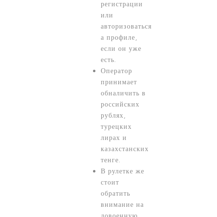
регистрации
или
авторизоваться
а профиле,
если он уже
есть.
Оператор
принимает
обналичить в
российских
рублях,
турецких
лирах и
казахстанских
тенге.
В рулетке же
стоит
обратить
внимание на
довоенную