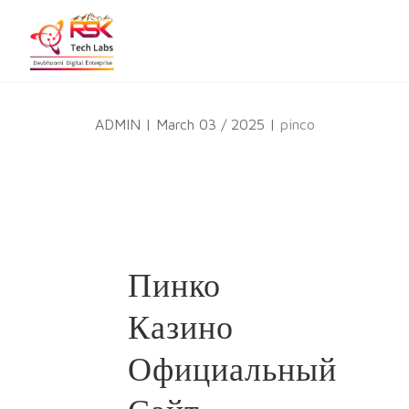
ADMIN | March 03 / 2025 |
pinco
Пинко
Казино
Официальный