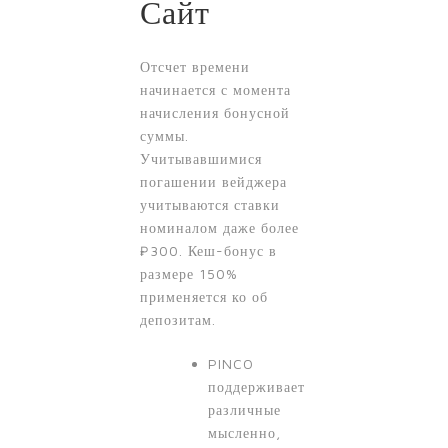
Сайт
Отсчет времени
начинается с момента
начисления бонусной
суммы.
Учитывавшимися
погашении вейджера
учитываются ставки
номиналом даже более
₽300. Кеш-бонус в
размере 150%
применяется ко об
депозитам.
PINCO
поддерживает
различные
мысленно,