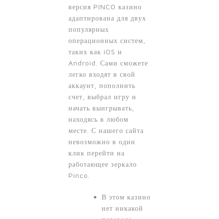
версия PINCO казино
адаптирована для двух
популярных
операционных систем,
таких как iOS и
Android. Сами сможете
легко входят в свой
аккаунт, пополнить
счет, выбрал игру и
начать выигрывать,
находясь в любом
месте. С нашего сайта
невозможно в один
клик перейти на
работающее зеркало
Pinco.
В этом казино
нет никакой