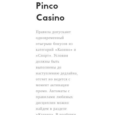
Pinco
Casino
Правила допускают
одновременный
отыгрыш бонусов из
категорий «Казино» и
«Спорт». Условия
должны быть
выполнены до
наступлению дедлайна,
отсчет но ведется с
момент активации
промо. Автоматы с
правилами любимых
дисциплин можно
найдем в разделе
«Казино». В подборке