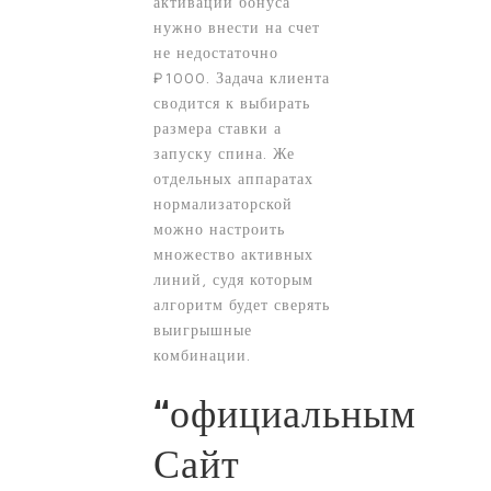
активации бонуса
нужно внести на счет
не недостаточно
₽1000. Задача клиента
сводится к выбирать
размера ставки а
запуску спина. Же
отдельных аппаратах
нормализаторской
можно настроить
множество активных
линий, судя которым
алгоритм будет сверять
выигрышные
комбинации.
“официальным
Сайт