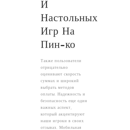
И
Настольных
Игр На
Пин-ко
Также пользователи
отрицательно
оценивают скорость
суммах и широкий
выбрать методов
оплаты. Надежность и
безопасность еще один
важных аспект,
который акцентируют
наши игроки в своих
отзывах. Мобильная