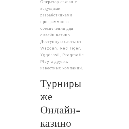
Оператор связан с
ведущими
разработчиками
программного
обеспечения ддя
онлайн казино.
Доступную слоты от
Wazdan, Red Tiger,
Yggdrasil, Pragmatic
Play а других
известных компаний.
Турниры
же
Онлайн-
казино