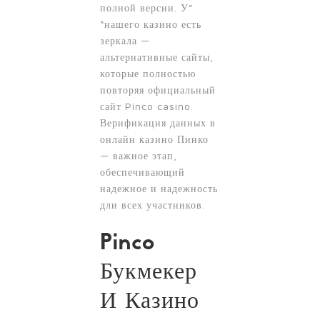
полной версии. У”
“нашего казино есть
зеркала —
альтернативные сайты,
которые полностью
повторяя официальный
сайт Pinco casino.
Верификация данных в
онлайн казино Пинко
— важное этап,
обеспечивающий
надежное и надежность
дли всех участников.
Pinco
Букмекер
И Казино