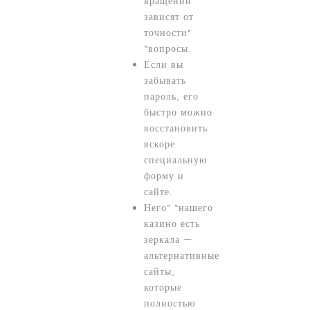
вращений
зависят от
точности”
“вопросы.
Если вы
забывать
пароль, его
быстро можно
восстановить
вскоре
специальную
форму и
сайте.
Него” “нашего
казино есть
зеркала —
альтернативные
сайты,
которые
полностью