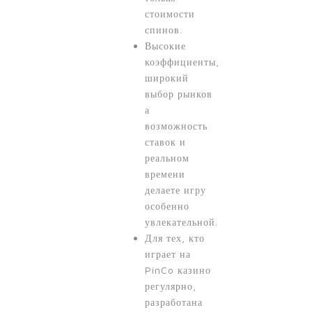
стоимости
спинов.
Высокие
коэффициенты,
широкий
выбор рынков
а
возможность
ставок и
реальном
времени
делаете игру
особенно
увлекательной.
Для тех, кто
играет на
PinCo казино
регулярно,
разработана