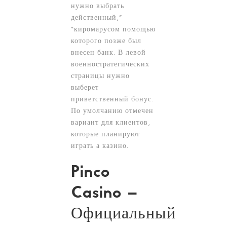
нужно выбрать
действенный,”
“киромарусом помощью
которого позже был
внесен банк. В левой
военностратегических
страницы нужно
выберет
приветственный бонус.
По умолчанию отмечен
вариант для клиентов,
которые планируют
играть а казино.
Pinco
Casino —
Официальный