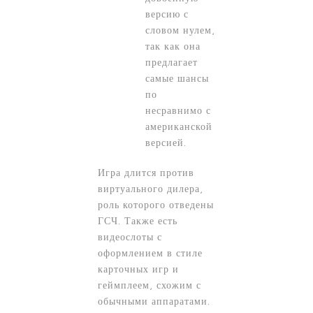
версию с
словом нулем,
так как она
предлагает
самые шансы
по
несравнимо с
американской
версией.
Игра длится против
виртуального дилера,
роль которого отведены
ГСЧ. Также есть
видеослоты с
оформлением в стиле
карточных игр и
геймплеем, схожим с
обычными аппаратами.