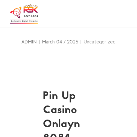
ADMIN | March 04 / 2025 |
Uncategorized
Pin Up
Casino
Onlayn