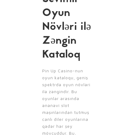
Oyun
Növləri ilə
Zəngin
Kataloq
Pin Up Casino-nun
oyun kataloqu, geniş
spektrdə oyun növləri
ilə zəngindir. Bu
oyunlar arasında
ənənəvi slot
maşınlarından tutmuş
canlı diler oyunlarına
qədər hər şey
mövcuddur. Bu,