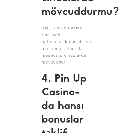
mövcuddurmu?
Bəli, Pin Up Casino
tam mobil
optimallaşdırılmışdır və
həm mobil, həm də
masaüstü cihazlarda
mövcuddur.
4. Pin Up
Casino-
da hansı
bonuslar
təklif