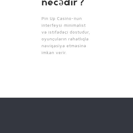
necədir?
Pin Up Casino-nun
interfeysi minimalist
və istifadəçi dostudur,
oyunçuların rahatlıqla
naviqasiya etməsinə
imkan verir.