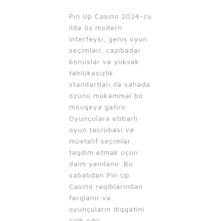
Pin Up Casino 2024-cü
ildə öz modern
interfeysi, geniş oyun
seçimləri, cazibədar
bonuslar və yüksək
təhlükəsizlik
standartları ilə sahədə
özünü mükəmməl bir
mövqeyə gətirir.
Oyunçulara etibarlı
oyun təcrübəsi və
müxtəlif seçimlər
təqdim etmək üçün
daim yenilənir. Bu
səbəbdən Pin Up
Casino rəqiblərindən
fərqlənir və
oyunçuların diqqətini
cəlb edir.