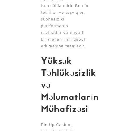
təəccübləndirir. Bu cür
təkliflər və təşviqlər,
şübhəsiz ki,
platformanın
cazibədar və dəyərli
bir məkan kimi qəbul
edilməsinə təsir edir.
Yüksək
Təhlükəsizlik
və
Məlumatların
Mühafizəsi
Pin Up Casino,