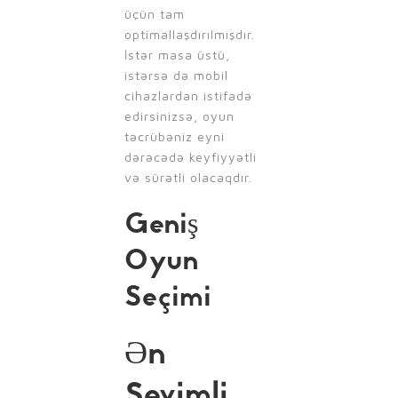
üçün tam
optimallaşdırılmışdır.
İstər masa üstü,
istərsə də mobil
cihazlardan istifadə
edirsinizsə, oyun
təcrübəniz eyni
dərəcədə keyfiyyətli
və sürətli olacaqdır.
Geniş
Oyun
Seçimi
Ən
Sevimli