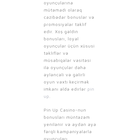
oyunçularına
mütəmadi olaraq
cazibədar bonuslar və
promosiyalar təklif
edir. Xoş gəldin
bonusları, loyal
oyunçular üçün xüsusi
təkliflər və
müsabiqələr vasitəsi
ilə oyunçular daha
əyləncəli və gəlirli
oyun vaxtı keçirmək
imkanı əldə edirlər
pin
up
.
Pin Up Casino-nun
bonusları müntəzəm
yenilənir və aydan aya
fərqli kampaniyalarla
oyunçuları