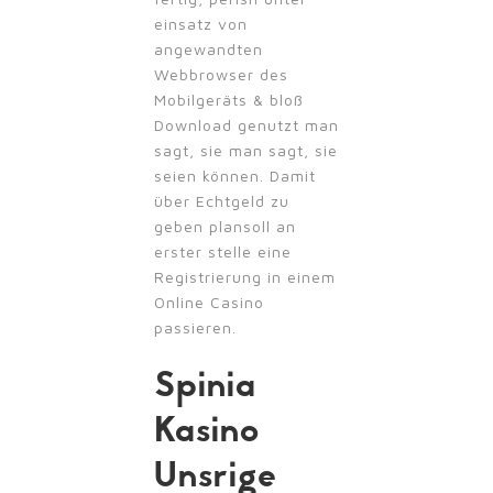
einsatz von
angewandten
Webbrowser des
Mobilgeräts & bloß
Download genutzt man
sagt, sie man sagt, sie
seien können. Damit
über Echtgeld zu
geben plansoll an
erster stelle eine
Registrierung in einem
Online Casino
passieren.
Spinia
Kasino
Unsrige