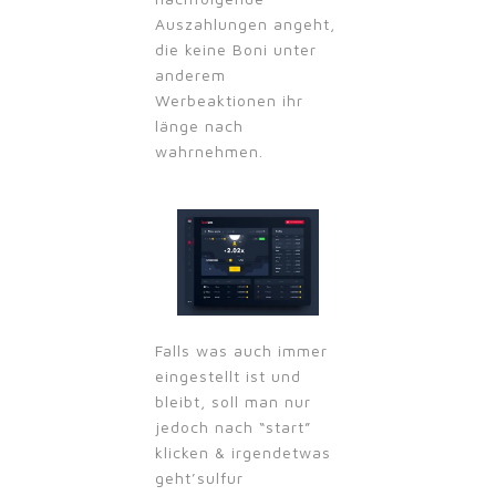
Auszahlungen angeht,
die keine Boni unter
anderem
Werbeaktionen ihr
länge nach
wahrnehmen.
Falls was auch immer
eingestellt ist und
bleibt, soll man nur
jedoch nach “start”
klicken & irgendetwas
geht’sulfur