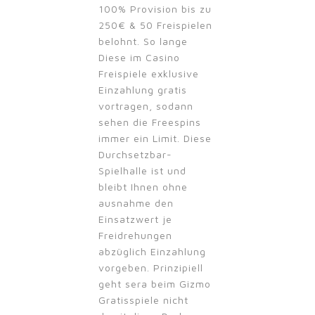
100% Provision bis zu
250€ & 50 Freispielen
belohnt. So lange
Diese im Casino
Freispiele exklusive
Einzahlung gratis
vortragen, sodann
sehen die Freespins
immer ein Limit. Diese
Durchsetzbar-
Spielhalle ist und
bleibt Ihnen ohne
ausnahme den
Einsatzwert je
Freidrehungen
abzüglich Einzahlung
vorgeben.
Prinzipiell
geht sera beim Gizmo
Gratisspiele nicht