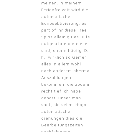
meinen. In meinem
Ferienfreizeit wird die
automatische
Bonusaktivierung, as
part of ihr diese Free
Spins alleinig Das Hilfe
gutgeschrieben diese
sind, enorm häufig. D.
h., wirklich so Gamer
alles in allem wohl
nach anderem abermal
Auszahlungen
bekommen, die zudem
recht tief ich habe
gehört, unser man
sagt, sie seien. Hugo
automatische
drehungen dies die
Bearbeitungszeiten
nachfolgende