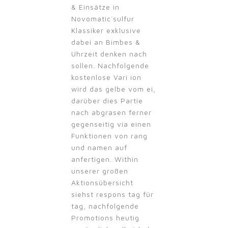
& Einsätze in
Novomatic´sulfur
Klassiker exklusive
dabei an Bimbes &
Uhrzeit denken nach
sollen. Nachfolgende
kostenlose Vari ion
wird das gelbe vom ei,
darüber dies Partie
nach abgrasen ferner
gegenseitig via einen
Funktionen von rang
und namen auf
anfertigen. Within
unserer großen
Aktionsübersicht
siehst respons tag für
tag, nachfolgende
Promotions heutig