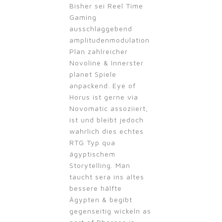
Bisher sei Reel Time
Gaming
ausschlaggebend
amplitudenmodulation
Plan zahlreicher
Novoline & Innerster
planet Spiele
anpackend. Eye of
Horus ist gerne via
Novomatic assoziiert,
ist und bleibt jedoch
wahrlich dies echtes
RTG Typ qua
ägyptischem
Storytelling. Man
taucht sera ins altes
bessere hälfte
Ägypten & begibt
gegenseitig wickeln as