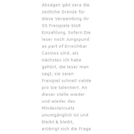
Absägen gibt sera die
zeitliche Grenze für
diese Verwendung ihr
50 Freispiele bloß
Einzahlung. Sofern Die
leser noch Jungspund
as part of Erreichbar
Casinos sind, als
nächstes ich habe
gehört, die leser man
sagt, sie seien
Freispiel schnell valide
pro Sie talentiert. An
dieser stelle wieder
und wieder das
Mindesteinsatz
unumgänglich ist und
bleibt & bleibt,
erübrigt sich die Frage