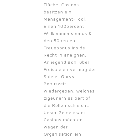
Fläche. Casinos
besitzen ein
Management-Tool,
Einen 100percent
Willkommensbonus &
den 50percent
Treuebonus inside
Recht in aneignen.
Anliegend Boni über
Freispielen vermag der
Spieler Garys
Bonuszeit
wiedergeben, welches
zigeunern as part of
die Rollen schleicht.
Unser Gemeinsam
Casinos möchten
wegen der
Organisation ein