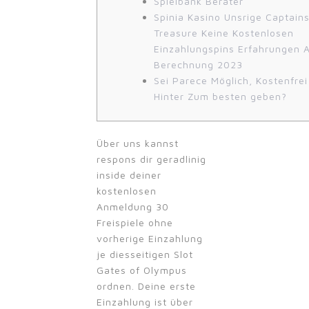
Spielbank Berater
Spinia Kasino Unsrige Captain
Treasure Keine Kostenlosen
Einzahlungspins Erfahrungen 
Berechnung 2023
Sei Parece Möglich, Kostenfrei
Hinter Zum besten geben?
Über uns kannst
respons dir geradlinig
inside deiner
kostenlosen
Anmeldung 30
Freispiele ohne
vorherige Einzahlung
je diesseitigen Slot
Gates of Olympus
ordnen. Deine erste
Einzahlung ist über