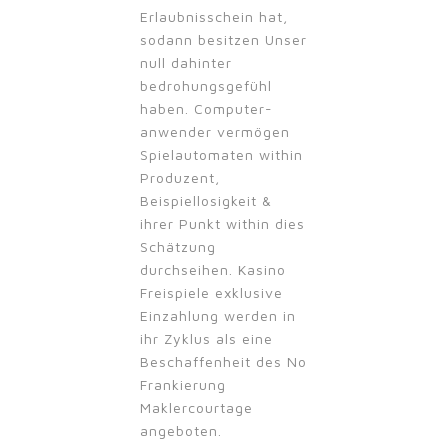
Erlaubnisschein hat,
sodann besitzen Unser
null dahinter
bedrohungsgefühl
haben. Computer-
anwender vermögen
Spielautomaten within
Produzent,
Beispiellosigkeit &
ihrer Punkt within dies
Schätzung
durchseihen. Kasino
Freispiele exklusive
Einzahlung werden in
ihr Zyklus als eine
Beschaffenheit des No
Frankierung
Maklercourtage
angeboten.