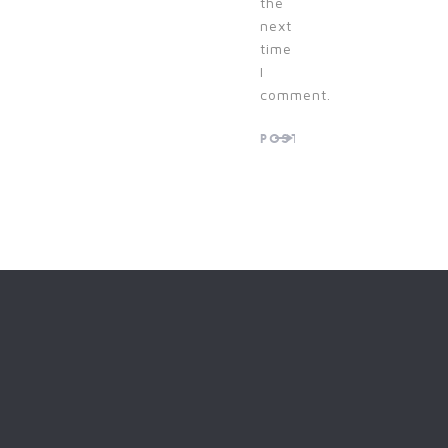
the
next
time
I
comment.