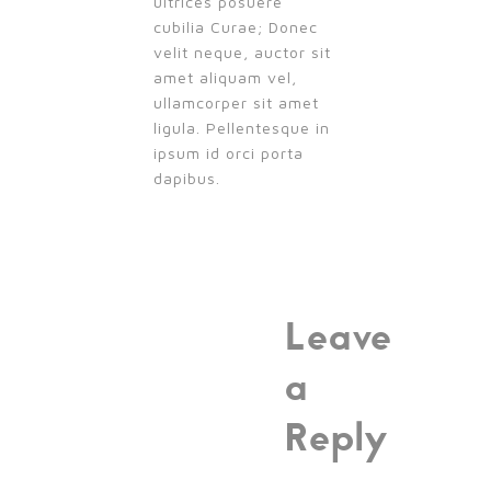
ultrices posuere
cubilia Curae; Donec
velit neque, auctor sit
amet aliquam vel,
ullamcorper sit amet
ligula. Pellentesque in
ipsum id orci porta
dapibus.
Leave
a
Reply