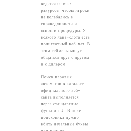
ведется со всех
ракурсов, чтобы игроки
не колебались в
справедливости и
ясности процедуры. У
всякого лайв-слота есть
полиглотный веб-чат. В
этом геймеры могут
общаться друг с другом
и с дилером.
Поиск игровых
автоматов в каталоге
официального веб-
сайта выполняется
через стандартные
функции UI. В поле
поисковика нужно
вбить начальные буквы
или полное