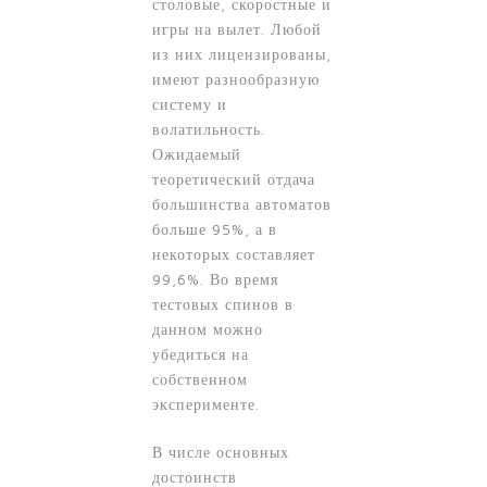
столовые, скоростные и
игры на вылет. Любой
из них лицензированы,
имеют разнообразную
систему и
волатильность.
Ожидаемый
теоретический отдача
большинства автоматов
больше 95%, а в
некоторых составляет
99,6%. Во время
тестовых спинов в
данном можно
убедиться на
собственном
эксперименте.
В числе основных
достоинств