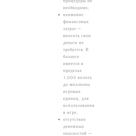
процедуры не
необходимо;
неимение
финансовых
затрат ─
вносить свои
деньги не
требуется. В
балансе
имеется в
пределах
1,000 вплоть
до миллиона
игровых
единиц, для
использования
в игре;
отсутствие
денежных
опасностей ─