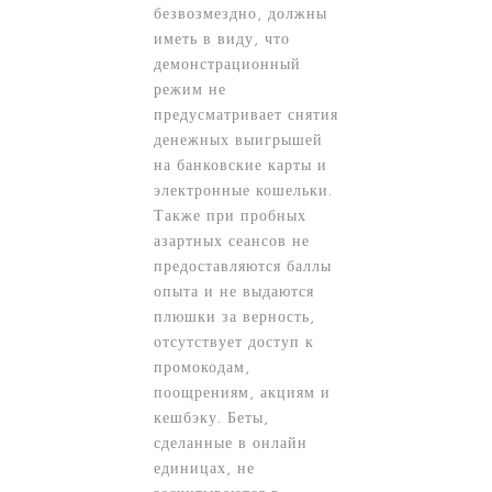
безвозмездно, должны
иметь в виду, что
демонстрационный
режим не
предусматривает снятия
денежных выигрышей
на банковские карты и
электронные кошельки.
Также при пробных
азартных сеансов не
предоставляются баллы
опыта и не выдаются
плюшки за верность,
отсутствует доступ к
промокодам,
поощрениям, акциям и
кешбэку. Беты,
сделанные в онлайн
единицах, не