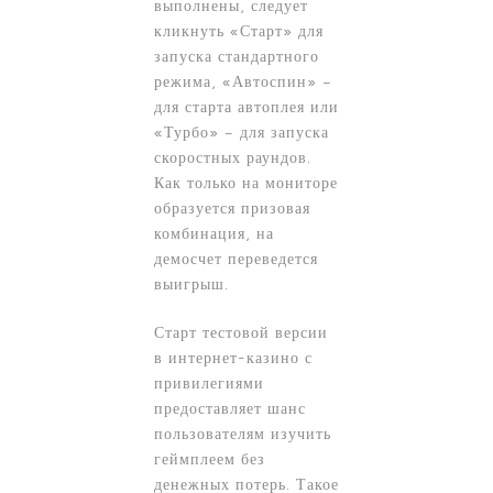
выполнены, следует
кликнуть «Старт» для
запуска стандартного
режима, «Автоспин» −
для старта автоплея или
«Турбо» − для запуска
скоростных раундов.
Как только на мониторе
образуется призовая
комбинация, на
демосчет переведется
выигрыш.
Старт тестовой версии
в интернет-казино с
привилегиями
предоставляет шанс
пользователям изучить
геймплеем без
денежных потерь. Такое