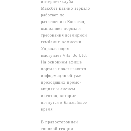
интернет-клуба
Максбет казино зеркало
работает по
разрешению Кюрасао,
выполняет нормы и
требования всемирной
гемблинг-комиссии.
Управляющим
выступает Vilardo Ltd.
На основном афише
портала показываются
информация об уже
проходящих промо-
акциях и анонсы
ивентов, которые
начнутся в ближайшее
время.
В правосторонней
топовой секции