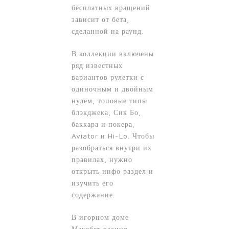
бесплатных вращений
зависит от бета,
сделанной на раунд.
В коллекции включены
ряд известных
вариантов рулетки с
одиночным и двойным
нулём, топовые типы
блэкджека, Сик Бо,
баккара и покера,
Aviator и Hi-Lo. Чтобы
разобраться внутри их
правилах, нужно
открыть инфо раздел и
изучить его
содержание.
В игорном доме
Максбет казино