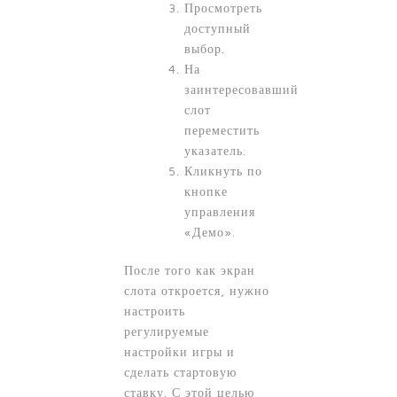
Просмотреть
доступный
выбор.
На
заинтересовавший
слот
переместить
указатель.
Кликнуть по
кнопке
управления
«Демо».
После того как экран
слота откроется, нужно
настроить
регулируемые
настройки игры и
сделать стартовую
ставку. С этой целью