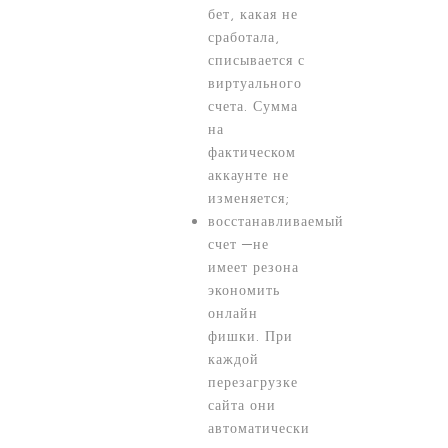
бет, какая не
сработала,
списывается с
виртуального
счета. Сумма
на
фактическом
аккаунте не
изменяется;
восстанавливаемый
счет ─не
имеет резона
экономить
онлайн
фишки. При
каждой
перезагрузке
сайта они
автоматически