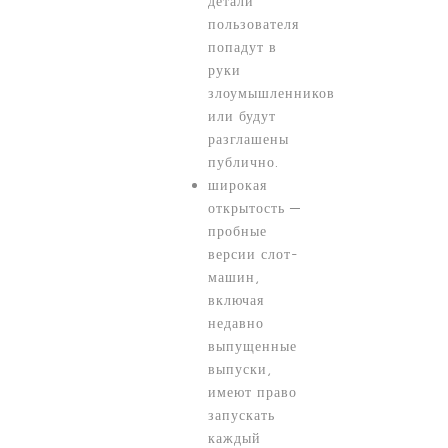
детали
пользователя
попадут в
руки
злоумышленников
или будут
разглашены
публично.
широкая
открытость ─
пробные
версии слот-
машин,
включая
недавно
выпущенные
выпуски,
имеют право
запускать
каждый