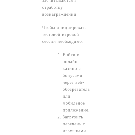
засчитываются в
отработку
вознаграждений.
Чтобы инициировать
тестовой игровой
сессии необходимо:
Войти в
онлайн
казино с
бонусами
через веб-
обозреватель
или
мобильное
приложение.
Загрузить
перечень с
игрушками.